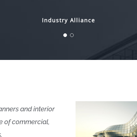
Xtra Technologies
Industry Alliance
lanners and interior
ge of commercial,
.