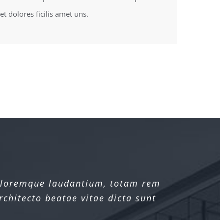
t dolores ficilis amet uns.
doloremque laudantium, totam rem
doloremque laudantium, totam rem
rchitecto beatae vitae dicta sunt
rchitecto beatae vitae dicta sunt