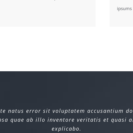
ipsums e
iste natus error sit voluptatem accusantium 
iste natus error sit voluptatem accusantium 
a quae ab illo inventore veritatis et quasi a
a quae ab illo inventore veritatis et quasi a
explicabo.
explicabo.