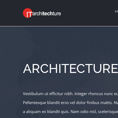
Skip
H
to
content
ARCHITECTUR
Vestibulum ut efficitur nibh. Integer rhoncus nunc e
Pellentesque blandit eros vel dolor finibus mattis. N
a aliquam ex blandit quis. Nam odio nisl, scelerisque 