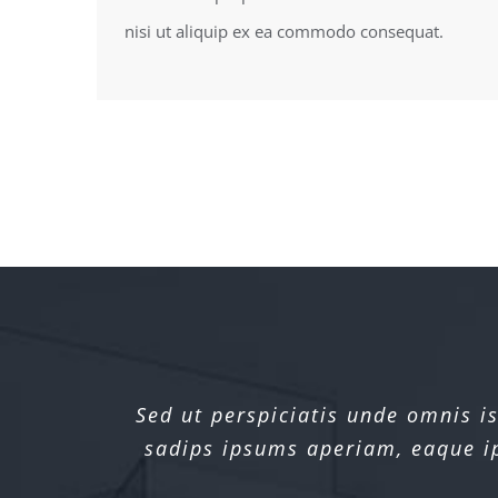
nisi ut aliquip ex ea commodo consequat.
Sed ut perspiciatis unde omnis 
Sed ut perspiciatis unde omnis 
sadips ipsums aperiam, eaque ips
sadips ipsums aperiam, eaque ips